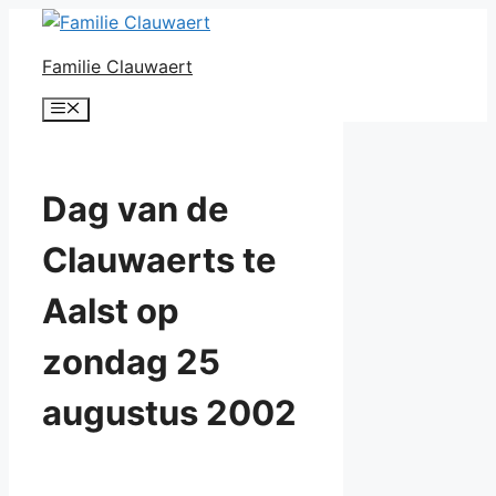
Ga
naar
Familie Clauwaert
de
inhoud
Menu
Dag van de
Clauwaerts te
Aalst op
zondag 25
augustus 2002