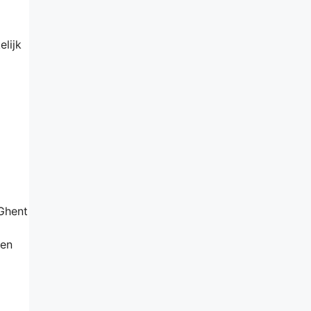
elijk
Ghent
men