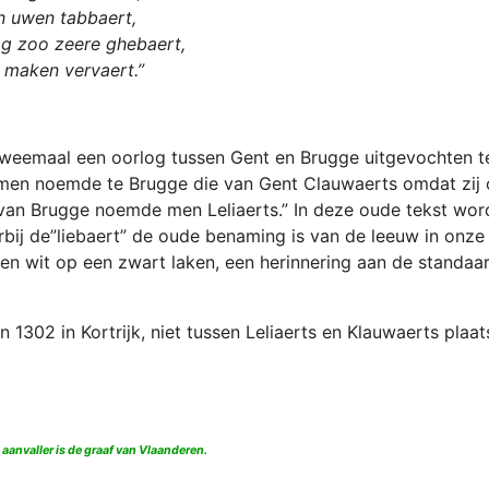
n uwen tabbaert,
og zoo zeere ghebaert,
u maken vervaert.”
er tweemaal een oorlog tussen Gent en Brugge uitgevochten t
n men noemde te Brugge die van Gent Clauwaerts omdat zij
an Brugge noemde men Leliaerts.” In deze oude tekst word
rbij de”liebaert” de oude benaming is van de leeuw in onze
 wit op een zwart laken, een herinnering aan de standaa
in 1302 in Kortrijk, niet tussen Leliaerts en Klauwaerts plaat
 aanvaller is de graaf van Vlaanderen.