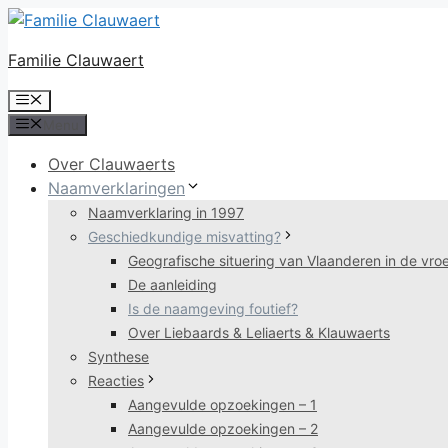
Ga
naar
Familie Clauwaert
de
inhoud
Menu
Menu
Over Clauwaerts
Naamverklaringen
Naamverklaring in 1997
Geschiedkundige misvatting?
Geografische situering van Vlaanderen in de vr
De aanleiding
Is de naamgeving foutief?
Over Liebaards & Leliaerts & Klauwaerts
Synthese
Reacties
Aangevulde opzoekingen – 1
Aangevulde opzoekingen – 2