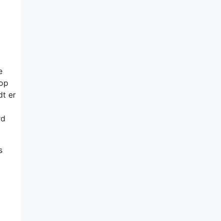
e
 op
t er
rd
s