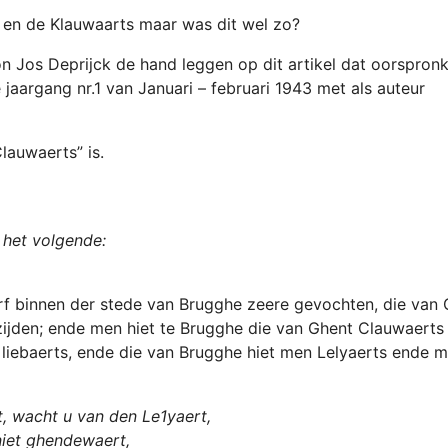
rts en de Klauwaarts maar was dit wel zo?
on Jos Deprijck de hand leggen op dit artikel dat oorspronk
aargang nr.1 van Januari – februari 1943 met als auteur
lauwaerts” is.
 het volgende:
f binnen der stede van Brugghe zeere gevochten, die van 
zijden; ende men hiet te Brugghe die van Ghent Clauwaerts
iebaerts, ende die van Brugghe hiet men Lelyaerts ende 
, wacht u van den Le1yaert,
niet ghendewaert,