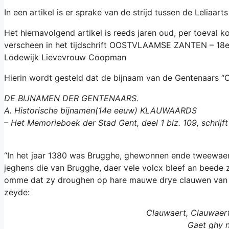
In een artikel is er sprake van de strijd tussen de Leliaa
Het hiernavolgend artikel is reeds jaren oud, per toeval k
verscheen in het tijdschrift OOSTVLAAMSE ZANTEN – 18e j
Lodewijk Lievevrouw Coopman
Hierin wordt gesteld dat de bijnaam van de Gentenaars “C
DE BIJNAMEN DER GENTENAARS.
A. Historische bijnamen(14e eeuw) KLAUWAARDS
– Het Memorieboek der Stad Gent, deel 1 blz. 109, schrijft
“In het jaar 1380 was Brugghe, ghewonnen ende tweewaer
jeghens die van Brugghe, daer vele volcx bleef an beede 
omme dat zy droughen op hare mauwe drye clauwen van l
zeyde:
Clauwaert, Clauwaert
Gaet ghy 