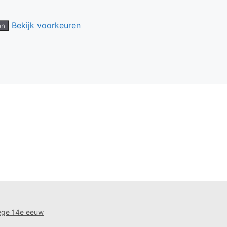
Bekijk voorkeuren
en
oege 14e eeuw