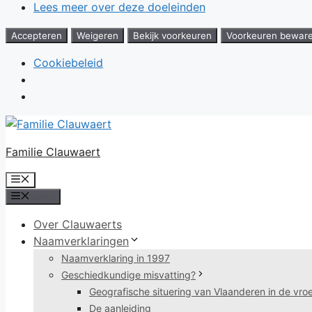
Lees meer over deze doeleinden
Accepteren
Weigeren
Bekijk voorkeuren
Voorkeuren bewar
Cookiebeleid
Ga
naar
Familie Clauwaert
de
inhoud
Menu
Menu
Over Clauwaerts
Naamverklaringen
Naamverklaring in 1997
Geschiedkundige misvatting?
Geografische situering van Vlaanderen in de vr
De aanleiding