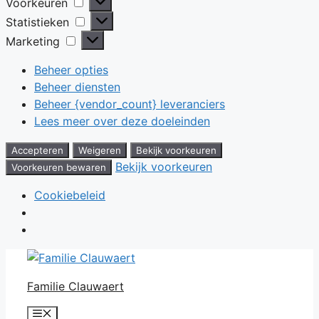
Voorkeuren
Voorkeuren
Statistieken
Statistieken
Marketing
Marketing
Beheer opties
Beheer diensten
Beheer {vendor_count} leveranciers
Lees meer over deze doeleinden
Accepteren
Weigeren
Bekijk voorkeuren
Bekijk voorkeuren
Voorkeuren bewaren
Cookiebeleid
Ga
naar
Familie Clauwaert
de
inhoud
Menu