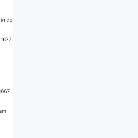
 in de
 1677.
 1667
tam