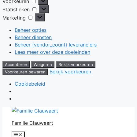
Voorkeuren
Voorkeuren
Statistieken
Statistieken
Marketing
Marketing
Beheer opties
Beheer diensten
Beheer {vendor_count} leveranciers
Lees meer over deze doeleinden
Accepteren
Weigeren
Bekijk voorkeuren
Bekijk voorkeuren
Voorkeuren bewaren
Cookiebeleid
Ga
naar
Familie Clauwaert
de
inhoud
Menu