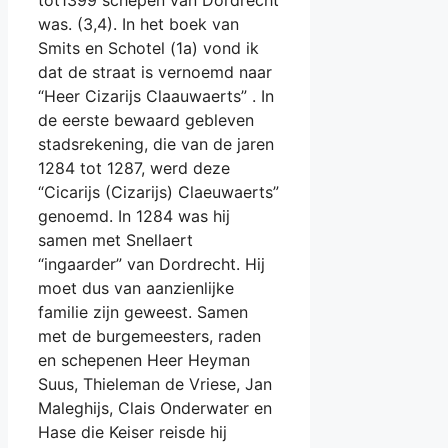
tot1399 schepen van Dordrecht
was. (3,4). In het boek van
Smits en Schotel (1a) vond ik
dat de straat is vernoemd naar
“Heer Cizarijs Claauwaerts” . In
de eerste bewaard gebleven
stadsrekening, die van de jaren
1284 tot 1287, werd deze
“Cicarijs (Cizarijs) Claeuwaerts”
genoemd. In 1284 was hij
samen met Snellaert
“ingaarder” van Dordrecht. Hij
moet dus van aanzienlijke
familie zijn geweest. Samen
met de burgemeesters, raden
en schepenen Heer Heyman
Suus, Thieleman de Vriese, Jan
Maleghijs, Clais Onderwater en
Hase die Keiser reisde hij