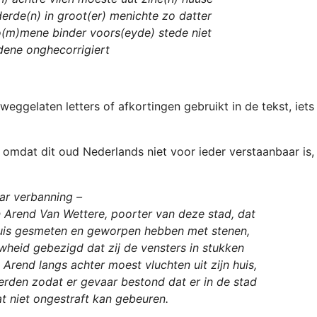
erde(n) in groot(er) menichte zo datter
o(m)mene binder voors(eyde) stede niet
ydene onghecorrigiert
weggelaten letters of afkortingen gebruikt in de tekst, iets
n omdat dit oud Nederlands niet voor ieder verstaanbaar is, 
aar verbanning –
n Arend Van Wettere, poorter van deze stad, dat
t huis gesmeten en geworpen hebben met stenen,
wheid gebezigd dat zij de vensters in stukken
rend langs achter moest vluchten uit zijn huis,
erden zodat er gevaar bestond dat er in de stad
t niet ongestraft kan gebeuren.