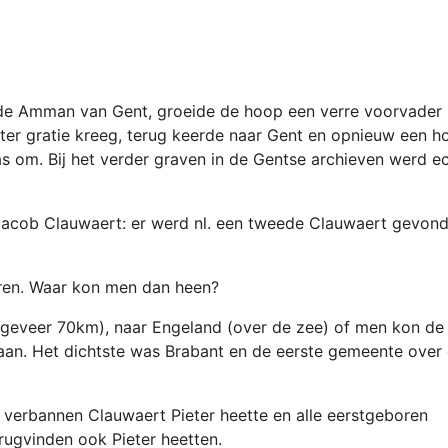
 de Amman van Gent, groeide de hoop een verre voorvader
later gratie kreeg, terug keerde naar Gent en opnieuw een h
as om. Bij het verder graven in de Gentse archieven werd e
Joacob Clauwaert: er werd nl. een tweede Clauwaert gevon
eren. Waar kon men dan heen?
geveer 70km), naar Engeland (over de zee) of men kon de 
aan. Het dichtste was Brabant en de eerste gemeente over
 verbannen Clauwaert Pieter heette en alle eerstgeboren
rugvinden ook Pieter heetten.