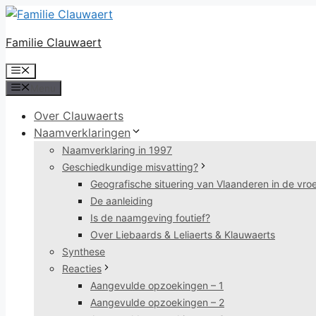
Ga
naar
Familie Clauwaert
de
inhoud
Menu
Menu
Over Clauwaerts
Naamverklaringen
Naamverklaring in 1997
Geschiedkundige misvatting?
Geografische situering van Vlaanderen in de vr
De aanleiding
Is de naamgeving foutief?
Over Liebaards & Leliaerts & Klauwaerts
Synthese
Reacties
Aangevulde opzoekingen – 1
Aangevulde opzoekingen – 2