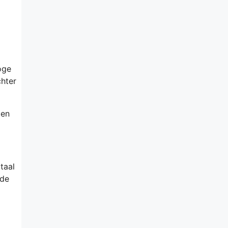
oge
chter
den
taal
 de