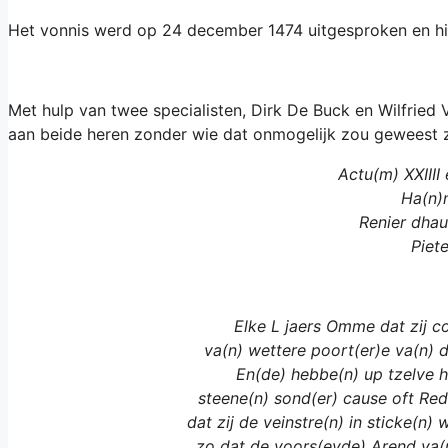
Het vonnis werd op 24 december 1474 uitgesproken en hie
Met hulp van twee specialisten, Dirk De Buck en Wilfried 
aan beide heren zonder wie dat onmogelijk zou geweest z
Actu(m) XXIIII
Ha(n)
Renier dha
Piet
Elke L jaers Omme dat zij c
va(n) wettere poort(er)e va(n) d
En(de) hebbe(n) up tzelve
steene(n) sond(er) cause oft Re
dat zij de veinstre(n) in sticke(n)
zo dat de voors(eyde) Arend va(n