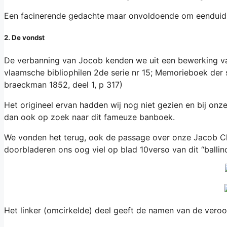
Een facinerende gedachte maar onvoldoende om eenduidig 
2. De vondst
De verbanning van Jocob kenden we uit een bewerking va
vlaamsche bibliophilen 2de serie nr 15; Memorieboek der st
braeckman 1852, deel 1, p 317)
Het origineel ervan hadden wij nog niet gezien en bij on
dan ook op zoek naar dit fameuze banboek.
We vonden het terug, ook de passage over onze Jacob Cl
doorbladeren ons oog viel op blad 10verso van dit “balli
Het linker (omcirkelde) deel geeft de namen van de veroor