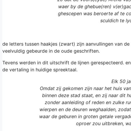
waer by de ghebue(ren) v(er)gad
ghescepen was beroerte af te c
sculdich te l
de letters tussen haakjes (zwart) zijn aanvullingen van de 
veelvuldig gebeurde in de oude geschriften.
Tevens werden in dit uitschrift de lijnen gerespecteerd. e
de vertaling in huidige spreektaal.
Elk 50 j
Omdat zij gekomen zijn naar het huis va
binnen deze stad staat, en zij naar di
zonder aanleiding of reden en zulke ru
wierpen en de deuren weghaalden, zodat A
waar de geburen in groten getale vergad
oproer zou uitbreken, wa