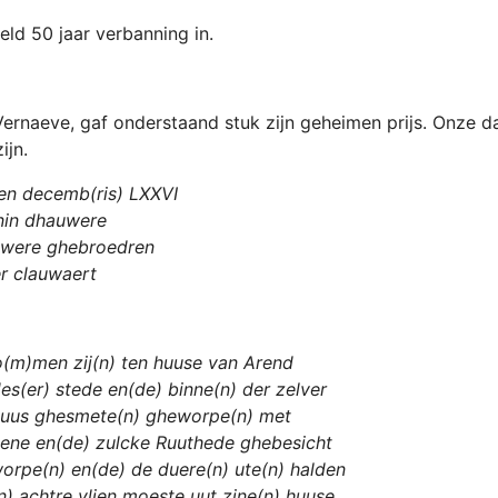
ld 50 jaar verbanning in.
Vernaeve, gaf onderstaand stuk zijn geheimen prijs. Onze d
ijn.
 en decemb(ris) LXXVI
nin dhauwere
uwere ghebroedren
er clauwaert
o(m)men zij(n) ten huuse van Arend
es(er) stede en(de) binne(n) der zelver
 huus ghesmete(n) gheworpe(n) met
dene en(de) zulcke Ruuthede ghebesicht
 worpe(n) en(de) de duere(n) ute(n) halden
) achtre vlien moeste uut zine(n) huuse